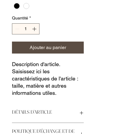
Quantité
*
Ajouter au panier
Description d'article. 
Saisissez ici les 
caractéristiques de l'article : 
taille, matière et autres 
informations utiles.
DÉTAILS D'ARTICLE
Détails d'article. Saisissez ici les
POLITIQUE D'ÉCHANGE ET DE
caractéristiques de l'article : taille,